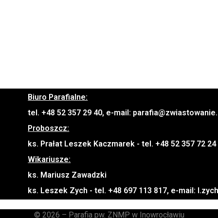
Biuro Parafialne:
tel. +48 52 357 29 40, e-mail: parafia@zwiastowanie.
Proboszcz:
ks. Prałat Leszek Kaczmarek - tel. +48 52 357 72 24
Wikariusze:
ks. Mariusz Zawadzki
ks. Leszek Zych - tel. +48 697 113 817, e-mail: l.z
© 2026 – Parafia pw. ZNMP w Inowrocławiu