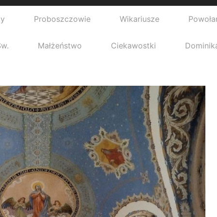
ty
Proboszczowie
Wikariusze
Powoła
Św.
Małżeństwo
Ciekawostki
Dominik