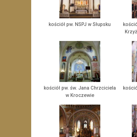
kościół pw. NSPJ w Słupsku
kości
Krzy
kościół pw. św. Jana Chrzciciela
kośció
w Kroczewie