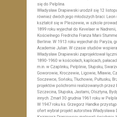
się do Pelplina.
Władysław Drapiewski urodził się 12 listo
również dwóch jego młodszych braci: Leon
kształcił się w Pleszewie, w szkole prowa
1899 roku wyjechał do Kevelaer w Nadrenii
Kościelnego Fredricha Franza Marii Stumme
Berlinie. W 1913 roku wyjechał do Paryża, g
Academie Julian. W czasie studiów wspierał
Władysław Drapiewski zaprojektował łączni
1890-1960 w kościołach, kaplicach, pałaca
m.in. w Czaplinku, Pelplinie, Słupsku, Swar
Goworowie, Kroczewie, Ligowie, Mławie, C
Soczewce, Sońsku, Tłuchowie, Pułtusku, Br
projektów polichromii realizowanych przez 
Szczecina, Słupska, Jastarni, Olsztyna, Byd
innych. Zmarł 30 grudnia 1961 roku w Pelpli
W 1947 roku ks. Grzegorz Handke przystąpi
ofert wybrał projekt autorstwa Władysława D
Kazimierz Drapiewscy malowali świątynię, 