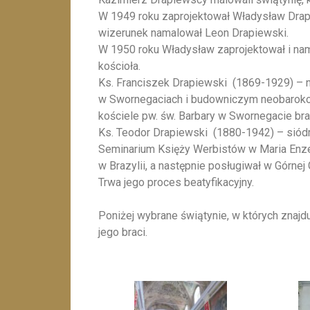
W 1949 roku zaprojektował Władysław Drapi
wizerunek namalował Leon Drapiewski.
W 1950 roku Władysław zaprojektował i nam
kościoła.
Ks. Franciszek Drapiewski (1869-1929) – n
w Swornegaciach i budowniczym neobarokowe
kościele pw. św. Barbary w Swornegacie bra
Ks. Teodor Drapiewski (1880-1942) – sió
Seminarium Księży Werbistów w Maria Enze
w Brazylii, a następnie posługiwał w Górne
Trwa jego proces beatyfikacyjny.
Poniżej wybrane świątynie, w których znajd
jego braci.