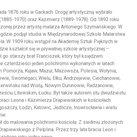
pada 1876 roku w Gackach. Drogę artystyczną wybrało
 (1885-1970) oraz Kazimierz (1889-1978). Od 1892 roku
dzonej przez artystę malarza Antoniego Szymańskiego. W
, gdzie podjął studia w Międzynarodowej Szkole Malarstwa
la. W 1909 roku wstąpił na Akademię Sztuk Pięknych w
dzie kształcił się w prywatnej szkole artystycznej –
 go starszy brat Franciszek, który był księdzem.
e czterdzieści jeden polichromii wykonanych w latach
ch Pomorza, Kujaw, Mazur, Mazowsza, Polesia, Wołynia,
zewie, Swornegaci, Wielu, Ełku, Andrzejewie, Ciechanowie,
zerwińsku nad Wisłą, Nowym Duninowie, Radzanowie,
ześciu Litewskim, Łucku. Był także autorem stu dwudziestu
braci Leona i Kazimierza Drapiewskich w kościołach
goszczy, Łodzi, Katowic, Jedlicze, Inowrocławia i wielu
nie.
ł do malowania polichromii kościoła. Z siedmiu złożonych
rapiewskiego z Pelplina. Przez trzy lata bracia Leon i
każdego roku jedną nawę.