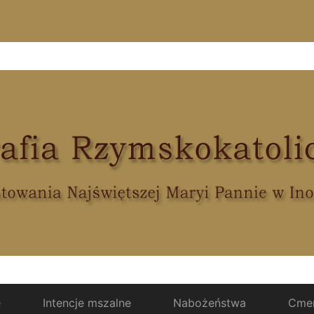
e
Intencje mszalne
Nabożeństwa
Cmen