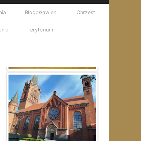
nia
Błogosławieni
Chrzest
anki
Terytorium