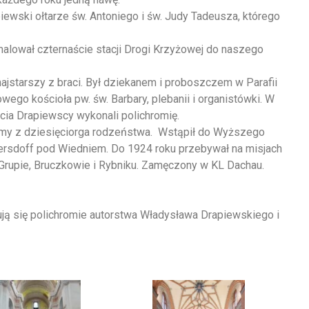
ewski ołtarze św. Antoniego i św. Judy Tadeusza, którego
alował czternaście stacji Drogi Krzyżowej do naszego
ajstarszy z braci. Był dziekanem i proboszczem w Parafii
go kościoła pw. św. Barbary, plebanii i organistówki. W
cia Drapiewscy wykonali polichromię.
dmy z dziesięciorga rodzeństwa. Wstąpił do Wyższego
rsdoff pod Wiedniem. Do 1924 roku przebywał na misjach
j Grupie, Bruczkowie i Rybniku. Zamęczony w KL Dachau.
ują się polichromie autorstwa Władysława Drapiewskiego i