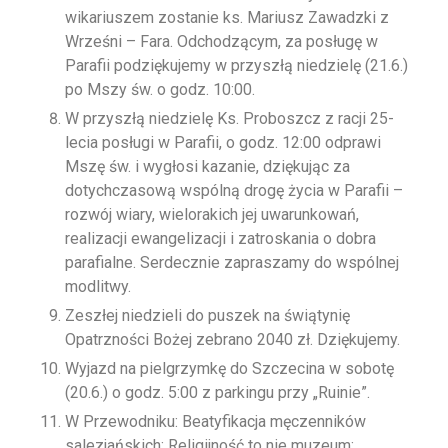
wikariuszem zostanie ks. Mariusz Zawadzki z
Wrześni – Fara. Odchodzącym, za posługę w
Parafii podziękujemy w przyszłą niedzielę (21.6.)
po Mszy św. o godz. 10:00.
W przyszłą niedzielę Ks. Proboszcz z racji 25-
lecia posługi w Parafii, o godz. 12:00 odprawi
Mszę św. i wygłosi kazanie, dziękując za
dotychczasową wspólną drogę życia w Parafii –
rozwój wiary, wielorakich jej uwarunkowań,
realizacji ewangelizacji i zatroskania o dobra
parafialne. Serdecznie zapraszamy do wspólnej
modlitwy.
Zeszłej niedzieli do puszek na świątynię
Opatrzności Bożej zebrano 2040 zł. Dziękujemy.
Wyjazd na pielgrzymkę do Szczecina w sobotę
(20.6.) o godz. 5:00 z parkingu przy „Ruinie”.
W Przewodniku: Beatyfikacja męczenników
salezjańskich; Religijność to nie muzeum;